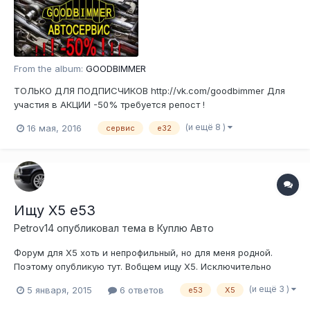
From the album:
GOODBIMMER
ТОЛЬКО ДЛЯ ПОДПИСЧИКОВ http://vk.com/goodbimmer Для
участия в АКЦИИ -50% требуется репост !
(и ещё 8 )
16 мая, 2016
сервис
е32
Ищу Х5 е53
Petrov14
опубликовал тема в
Куплю Авто
Форум для Х5 хоть и непрофильный, но для меня родной.
Поэтому опубликую тут. Вобщем ищу Х5. Исключительно
дизель и рестайлинг. Принципиально черный на черном и с
(и ещё 3 )
5 января, 2015
6 ответов
е53
Х5
панорамой. В Москве и МО. За хорошей машиной готов
съезтить за 1-2 т. км. Остальное обсуждаемо. Бюджет