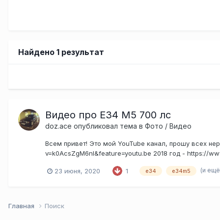
Найдено 1 результат
Видео про E34 M5 700 лс
doz.ace
опубликовал тема в
Фото / Видео
Всем привет! Это мой YouTube канал, прошу всех нер
v=k0AcsZgM6nI&feature=youtu.be 2018 год - https://
(и ещё
23 июня, 2020
1
e34
e34m5
Главная
Поиск