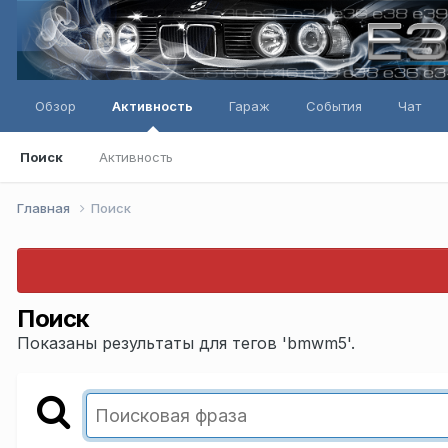
Обзор
Активность
Гараж
События
Чат
Поиск
Активность
Главная
Поиск
Поиск
Показаны результаты для тегов 'bmwm5'.