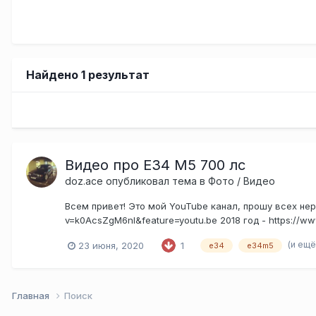
Найдено 1 результат
Видео про E34 M5 700 лс
doz.ace
опубликовал тема в
Фото / Видео
Всем привет! Это мой YouTube канал, прошу всех нер
v=k0AcsZgM6nI&feature=youtu.be 2018 год - https://
(и ещё
23 июня, 2020
1
e34
e34m5
Главная
Поиск