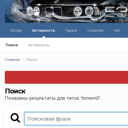
Обзор
Активность
Гараж
События
Чат
Поиск
Активность
Главная
Поиск
Поиск
Показаны результаты для тегов 'bmwm5'.