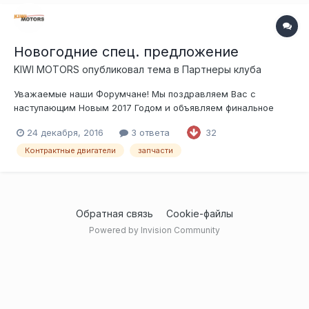
Новогодние спец. предложение
KIWI MOTORS
опубликовал тема в
Партнеры клуба
Уважаемые наши Форумчане! Мы поздравляем Вас с
наступающим Новым 2017 Годом и объявляем финальное
спец. предложение. До 31 декабря 2016 года скидка 10% на
24 декабря, 2016
3 ответа
32
весь ассортимент нашего магазина. С Уважением,
Коллектив «KIWI MOTORS»
Контрактные двигатели
запчасти
Обратная связь
Cookie-файлы
Powered by Invision Community