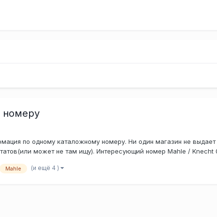
у номеру
мация по одному каталожному номеру. Ни один магазин не выдает и
татов(или может не там ищу). Интересующий номер Mahle / Knecht 08
(и ещё 4 )
Mahle