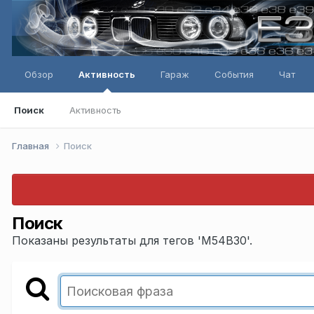
Обзор
Активность
Гараж
События
Чат
Поиск
Активность
Главная
Поиск
Поиск
Показаны результаты для тегов 'М54В30'.