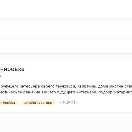
анировка
к
будущего интерьера своего таунхауса, квартиры, дома многие ста
истическое решение вашего будущего интерьера, подбор материала 
(и ещё 2 )
нтерьера
дизайн квартиры