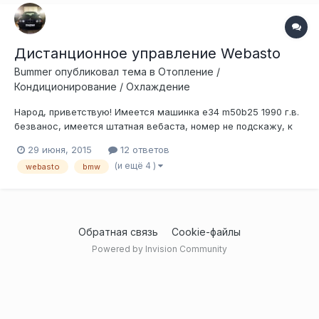
Дистанционное управление Webasto
Bummer
опубликовал тема в
Отопление /
Кондиционирование / Охлаждение
Народ, приветствую! Имеется машинка e34 m50b25 1990 г.в.
безванос, имеется штатная вебаста, номер не подскажу, к
ней ещё не лазил. Управление осуществляется через
29 июня, 2015
12 ответов
бортовой компьютер. Есть желание сделать дистанционное
(и ещё 4 )
webasto
bmw
управление. На сайте вебасто я нашел дооснащение пультом
дистанционного управления...
Обратная связь
Cookie-файлы
Powered by Invision Community