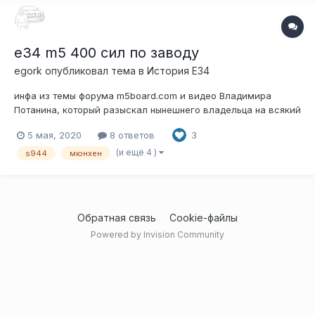
e34 m5 400 сил по заводу
egork
опубликовал тема в
История E34
инфа из темы форума m5board.com и видео Владимира
Потанина, который разыскал нынешнего владельца на всякий
случай сделал конспект: выпущена 5 декабря 1994,
5 мая, 2020
8 ответов
3
приблизительно 400 сил, другие относительно s38b38
коленвал и поршни (но в видео настаивают, что объем те же
(и ещё 4 )
s944
мюнхен
3.8), доработаны головка...
Обратная связь
Cookie-файлы
Powered by Invision Community