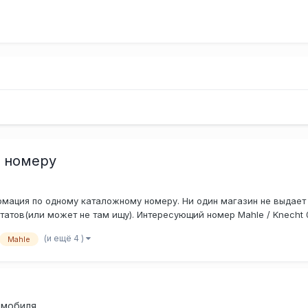
у номеру
мация по одному каталожному номеру. Ни один магазин не выдает и
татов(или может не там ищу). Интересующий номер Mahle / Knecht 08
(и ещё 4 )
Mahle
омобиля