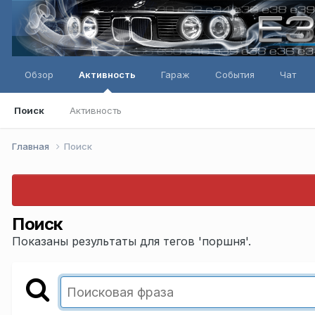
Обзор
Активность
Гараж
События
Чат
Поиск
Активность
Главная
Поиск
Поиск
Показаны результаты для тегов 'поршня'.