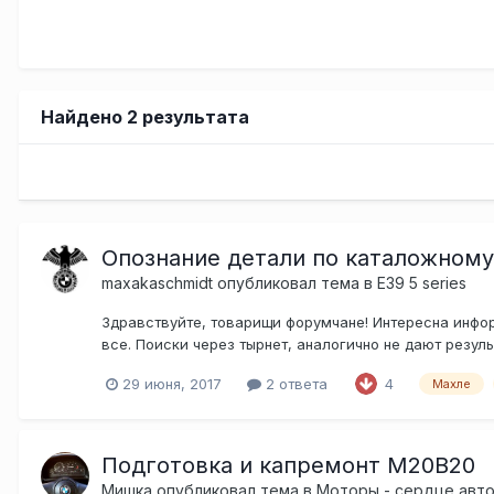
Найдено 2 результата
Опознание детали по каталожном
maxakaschmidt
опубликовал тема в
E39 5 series
Здравствуйте, товарищи форумчане! Интересна инфор
все. Поиски через тырнет, аналогично не дают резуль
29 июня, 2017
2 ответа
4
Махле
Подготовка и капремонт M20B20
Мишка
опубликовал тема в
Моторы - сердце авт