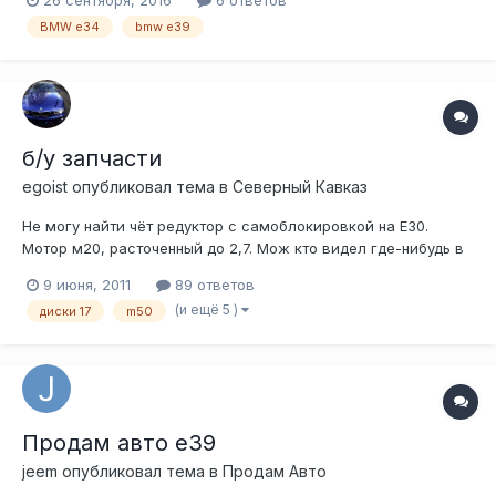
BMW e34
bmw e39
б/у запчасти
egoist
опубликовал тема в
Северный Кавказ
Не могу найти чёт редуктор с самоблокировкой на Е30.
Мотор м20, расточенный до 2,7. Мож кто видел где-нибудь в
продаже или у кого завалялся в гараже?)
9 июня, 2011
89 ответов
(и ещё 5 )
диски 17
m50
Продам авто е39
jeem
опубликовал тема в
Продам Авто