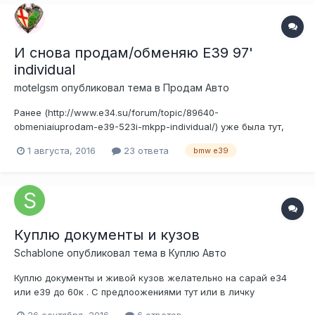
И снова продам/обменяю E39 97'
individual
motelgsm
опубликовал тема в
Продам Авто
Ранее (http://www.e34.su/forum/topic/89640-
obmeniaiuprodam-e39-523i-mkpp-individual/) уже была тут,
снял из-за низкой компрессии в одном цилиндре, полеченно,
1 августа, 2016
23 ответа
bmw e39
как не удивительно - Лавр 202. везде 12-12.5, могу промерять
и на холодную и на горячую:) Подвеска вся новая, сцепа все
так же не поставлена:)...
Куплю документы и кузов
Schablone
опубликовал тема в
Куплю Авто
Куплю документы и живой кузов желательно на сарай е34
или е39 до 60к . С предлоожениями тут или в личку
26 сентября, 2016
6 ответов