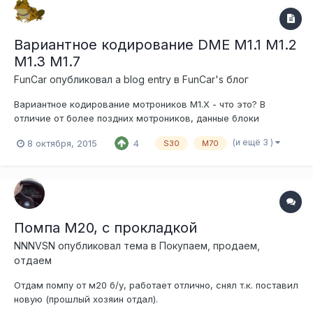
Вариантное кодирование DME M1.1 M1.2
M1.3 M1.7
FunCar
опубликовал a blog entry в
FunCar's блог
Вариантное кодирование мотроников M1.X - что это? В
отличие от более поздних мотроников, данные блоки
содержат несколько наборов настроек "на все случаи
(и ещё 3 )
8 октября, 2015
4
S30
M70
жизни" - то есть там есть настройки и для АКПП и для МКПП
и для работы с лябда зондом и для работы без лямбдазонда.
к примеру коды для блока M...
Помпа М20, с прокладкой
NNNVSN
опубликовал тема в
Покупаем, продаем,
отдаем
Отдам помпу от м20 б/у, работает отлично, снял т.к. поставил
новую (прошлый хозяин отдал).