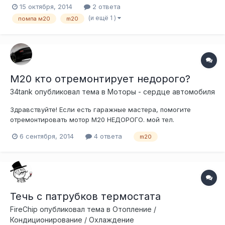
15 октября, 2014
2 ответа
(и ещё 1 )
помпа м20
m20
М20 кто отремонтирует недорого?
34tank
опубликовал тема в
Моторы - сердце автомобиля
Здравствуйте! Если есть гаражные мастера, помогите
отремонтировать мотор М20 НЕДОРОГО. мой тел.
8(967)1127555 или напишите свой я наберу. (Так носится по
6 сентября, 2014
4 ответа
m20
дороге уверено, только масло течет из под прокладки ГБЦ)
Течь с патрубков термостата
FireChip
опубликовал тема в
Отопление /
Кондиционирование / Охлаждение