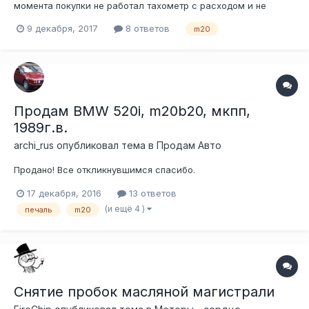
момента покупки не работал тахометр с расходом и не
правильной температурой двс ,приборку проверял на другой
9 декабря, 2017
8 ответов
m20
машине исправна можете подсказать где искать эти
сигналы)(м20б20 лоу механника)
Продам BMW 520i, m20b20, мкпп,
1989г.в.
archi_rus
опубликовал тема в
Продам Авто
Продано! Все откликнувшимся спасибо.
17 декабря, 2016
13 ответов
(и ещё 4 )
печаль
m20
Снятие пробок масляной магистрали