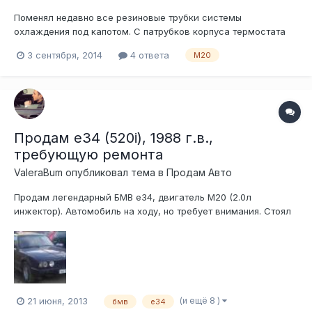
Поменял недавно все резиновые трубки системы
охлаждения под капотом. С патрубков корпуса термостата
(которые идут на обогрев дросселя) течёт. Снимал шланги
3 сентября, 2014
4 ответа
M20
(сажал их на герметик дополнительно) - алюминий на
патрубках весь засранный остатками старого антифриза,
много раковин (коррозия видимо). По...
Продам е34 (520i), 1988 г.в.,
требующую ремонта
ValeraBum
опубликовал тема в
Продам Авто
Продам легендарный БМВ е34, двигатель М20 (2.0л
инжектор). Автомобиль на ходу, но требует внимания. Стоял
5 месяцев, нужно поменять передние рычаги и подтянуть
кулису КПП. В целом кузов хороший, есть пару дырок в
порогах, машина не новая. Днище нормальное. Сиденья
слегка протертые, но салон нормальн...
(и ещё 8 )
21 июня, 2013
бмв
е34