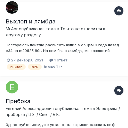
Выхлоп и лямбда
Mr.Abr
опубликовал тема в
То что не относится к
другому разделу
Постараюсь понятно расписать Купил в общем 3 года назад
е34 на m20б25 89г. На нем было лямбды, мне знающий
товарищ расписал, что у меня безлямбдовая версия мозгов
27 декабря, 2021
1 ответ
и я по этому поводу не парился (в недавнее время
(и ещё 1 )
выхлоп
m20
выяснилось, что там даже на разъеме лямбды стояла
бмвшная заглушка) Потом...
Прибока
Евгений Александрович
опубликовал тема в
Электрика /
приборка / Ц.З. / Свет / Б.К.
Здраствуйте всем,уже устал от электриков слышать нет)с