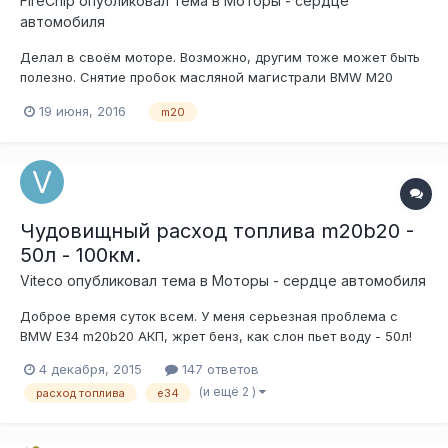
FireChip
опубликовал тема в
Моторы - сердце
автомобиля
Делал в своём моторе. Возможно, другим тоже может быть
полезно. Снятие пробок масляной магистрали BMW M20
(подготовка) Снятие пробок масляной магистрали BMW M20
19 июня, 2016
m20
(инструмент) Снятие пробок масляной магистрали BMW M20
(приведение в исполнение)
Чудовищный расход топлива m20b20 -
50л - 100км.
Viteco
опубликовал тема в
Моторы - сердце автомобиля
Доброе время суток всем. У меня серьезная проблема с
BMW E34 m20b20 АКП, жрет бенз, как слон пьет воду - 50л!
на 100км. Заливаю 15 л проезжаю около 30 км, и загорается
4 декабря, 2015
147 ответов
лампочка. Диагностика не показала каких либо ошибок,
(и ещё 2 )
расход топлива
e34
заменил бензофильтр расход еще увеличился, сейчас на
этих же 15 л проезжаю всег...