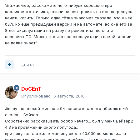
Уважаемые, расскажите чего-нибудь хорошего про
карликового жипика, слюни на него роняю, но всё не решусь
начать копить. Только одна тётка знакомая сказала, что у неё
был, но ещё предыдущей версии и на автомате, но она его за
8 лет эксплуатации ни разеу не ремонтила, не считая
плановых ТО. Может кто что про эксплуатацию новой версии
на палке знает?
Цитата
DoCEnT
Опубликовано
16 августа, 2010
Jimmy не плохой жип но я бы посоветовал его абсолютный
аналог - Бэйзер...
Собственно рассказывать особо нечего... был у меня Бэйзер2
4.3 на протяжении около полугода..
при покупке вложил в машину около 40.000 по мелочи... и
полгода машина не ломалась вообще... Но мне там не