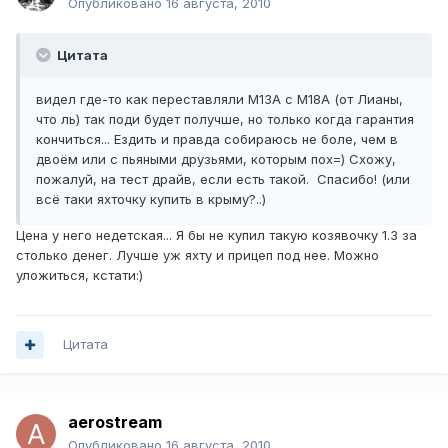
Опубликовано
16 августа, 2010
Цитата
видел где-то как переставляли М13А с М18А (от Лианы,
что ль) так поди будет получше, но только когда гарантия
кончиться... Ездить и правда собираюсь не боле, чем в
двоём или с пьяными друзьями, которым пох=) Схожу,
пожалуй, на тест драйв, если есть такой. Спасибо! (или
всё таки яхточку купить в крыму?..)
Цена у него недетская... Я бы не купил такую козявочку 1.3 за
столько денег. Лучше уж яхту и прицеп под нее. Можно
уложиться, кстати:)
Цитата
aerostream
Опубликовано
16 августа, 2010