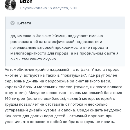
Bizon
Опубликовано
16 августа, 2010
Цитата
да, именно о Зюзюке Жимни, подкупают именно
рассказы о её катастрофической надёжности и
потенциально высокой проходимости вне города и
малогабаритности для города, а на профильном сайте я
был - там как-то скучно...
Автомобильчик крайне надежный - это факт. У нас в городе
многие участвуют на таких в "покатушках", где рвут более
серьезные джипы на бездорожье за счет низкого веса,
короткой базы и маленьких свесов (точнее, их почти полного
отсутствия). Минусов несколько - очень маленький багажник -
140 литров (если не ошибаюсь), чахлый мотор, который с
трудом позволяет не отставать от потока и несколько
устаревший дизайн кузова и салона. Сзади сидеть неудобно.
Как авто для двоих+пара детей - отличный вариант, при
условии, что коляски с собой не брать и грузы не возить.