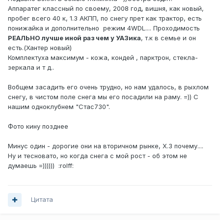
Аппаратег классный по своему, 2008 год, вишня, как новый,
пробег всего 40 к, 1.3 АКПП, по снегу прет как трактор, есть
понижайка и дополнительно режим 4WDL.... Проходимость
РЕАЛЬНО лучше иной раз чем у УАЗика
, т.к в семье и он
есть.(Хантер новый)
Комплектуха максимум - кожа, кондей , парктрон, стекла-
зеркала и т д..
Вобщем засадить его очень трудно, но нам удалось, в рыхлом
снегу, в чистом поле снега мы его посадили на раму. =)) С
нашим одноклубнем "Стас730".
Фото кину позднее
Минус один - дорогие они на вторичном рынке, Х.З почему....
Ну и тесновато, но когда снега с мой рост - об этом не
думаешь =)))))) :rolff:
Цитата