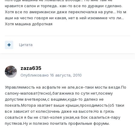
нравится салон и торпеда.. как-то все по дурацки сделано.
Хотя все по американски даже переключалка на руле... Но м
аши на честно говоря ни какая, нет в ней изюминке что ли...
Хотя машина добротная
Цитата
zaza635
Опубликовано
16 августа, 2010
Управляемость на асфальте не але,все-таки мосты везде.По
салону-маловат(тесно),багажника по сути нет,посему
допустим вчетвером,с вещами,куда-то далеко не
поехать.Мотора хватает выше крыши,проходимость(о5 таки
все зависит от колес)очень даже на высоте.Но в грязь
соваться я бы не стал-колея узкая,на бок свалиться-пару
пустяков.Ну и полезно почитать профильные форумы.