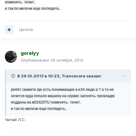
поменять.. течет..
и так по мелочи еще поглядеть..
Цитата
gorelyy
Опубликовано
29 октября, 2013
В 29.10.2013 в 10:23, Trancecore сказал:
ребят скажите где есть понимающие в е34 люди а ? а то не
хочется куда попало машину на сервис загонять. прокладку
поддона на м52б20TU поменять.. течет..
и так по мелочи еще поглядеть..
Читай Л.С.