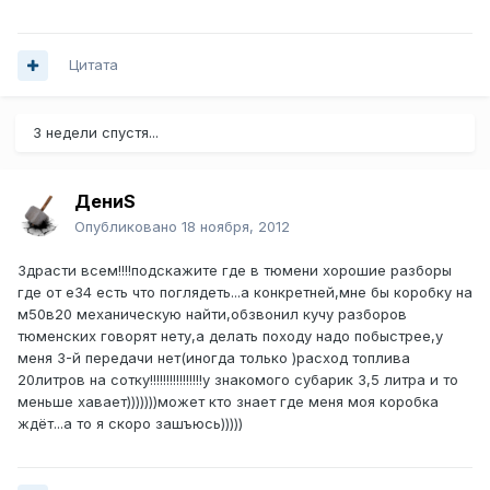
Цитата
3 недели спустя...
ДениS
Опубликовано
18 ноября, 2012
Здрасти всем!!!!подскажите где в тюмени хорошие разборы
где от е34 есть что поглядеть...а конкретней,мне бы коробку на
м50в20 механическую найти,обзвонил кучу разборов
тюменских говорят нету,а делать походу надо побыстрее,у
меня 3-й передачи нет(иногда только )расход топлива
20литров на сотку!!!!!!!!!!!!!!!!у знакомого субарик 3,5 литра и то
меньше хавает)))))))может кто знает где меня моя коробка
ждёт...а то я скоро зашъюсь)))))