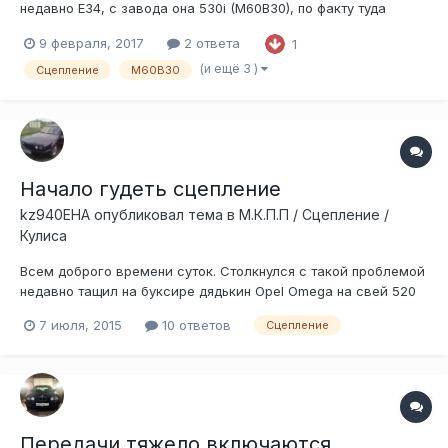
недавно E34, с завода она 530i (M60B30), по факту туда
поставили M60B40, но четырехлитровое двигло было с E38
9 февраля, 2017
2 ответа
1
совсем голое (по рассказу продавца авто) и туда
переставили все со старого трехлитрового мотора. В том
(и ещё 3 )
Сцепление
M60B30
числе и сцепление на 240 мм...
Начало гудеть сцепление
kz940EHA
опубликовал тема в
М.К.П.П / Сцепление /
Кулиса
Всем доброго времени суток. Столкнулся с такой проблемой
недавно тащил на буксире дядькин Opel Omega на свей 520
е34 с ваносом. Всё вроде бы ничего, но через пару дней
7 июля, 2015
10 ответов
Сцепление
почувствовал при торможении на перекрёстке небольшой
удар в педаль сцепления примерно как бьёт ABS но не так
сильно и буквально на с...
Передачи тяжело включаются