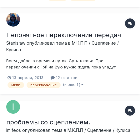
маховики,но начитавшись достаточно инфы пришел к выводу
что лучше будет одномассовый(т.е н...
Непонятное переключение передач
Stanisław
опубликовал тема в
М.К.П.П / Сцепление /
Кулиса
Всем доброго времени суток. Суть такова: При
переключении с 1ой на 2ую нужно ждать пока упадут
обороты, иначе передача не включается. При этом 2ая
13 апреля, 2013
12 ответов
включается как бы в два этапа, сперва проваливается
(и ещё 1 )
мкпп
переключение
только чуть чуть, а потом уже включается полностью. Из-за
того что приходится ждать пока спадут оборо...
проблемы со сцеплением.
imifeos
опубликовал тема в
М.К.П.П / Сцепление / Кулиса