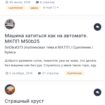
30 июля, 2014
8 ответов
машине. Причем происходит это именно при трогании,
(и ещё 2 )
сцепление
удары
далее, при переключении на вторую передачу и выше, все
нормально. На скорости виб...
Машина катиться как на автомате.
МКПП M50b25
SinDikat373
опубликовал тема в
М.К.П.П / Сцепление /
Кулиса
Доброго времени суток, помогите уже не знаю, что делать
без машины как без рук. Случилось у меня такое горе, еду
себе домой с работы, тихо спокойно, но как то раз поднажал
2 октября, 2014
37 ответов
Сцепление
хорошенько. Доехал до дома все впорядке. Через пол часа
выхожу к машине завожу, и пытаюсь поехать но не одна
передача не включае...
Страшный хруст