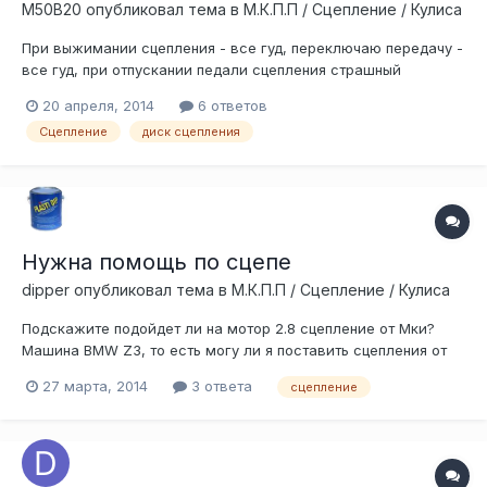
M50B20
опубликовал тема в
М.К.П.П / Сцепление / Кулиса
При выжимании сцепления - все гуд, переключаю передачу -
все гуд, при отпускании педали сцепления страшный
непрекращающийся хруст (пока не выжмешь обратно) в
20 апреля, 2014
6 ответов
районе коробки/сцепления. 1. Может ли быть такое что
Сцепление
диск сцепления
посадочные зубья на диске сцепления или выходном валу
раздробило и диск просто проскакив...
Нужна помощь по сцепе
dipper
опубликовал тема в
М.К.П.П / Сцепление / Кулиса
Подскажите подойдет ли на мотор 2.8 сцепление от Мки?
Машина BMW Z3, то есть могу ли я поставить сцепления от
BMW Z3M?
27 марта, 2014
3 ответа
сцепление