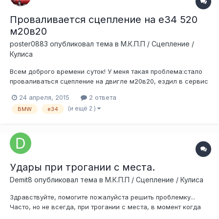
Проваливается сцепление на е34 520
м20в20
poster0883
опубликовал тема в
М.К.П.П / Сцепление /
Кулиса
Всем доброго времени суток! У меня такая проблема:стало
проваливаться сцепление на двигле м20в20, ездил в сервис
сказали что в рабочем цилиндре дело,заменили манжеты на
24 апреля, 2015
2 ответа
нем,покатался недели полторы и опять,и снова в сервис,там
(и ещё 2 )
BMW
e34
посмотрели и сказали что цилиндр в порядке! Куда рыть и что
делать,знает...
Удары при трогании с места.
Demit8
опубликовал тема в
М.К.П.П / Сцепление / Кулиса
Здравствуйте, помогите пожалуйста решить проблемку...
Часто, но не всегда, при трогании с места, в момент когда
отпускаю сцепление, возникает сильная вибрация по всей