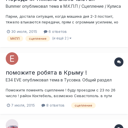
Bummer
опубликовал тема в
М.К.П.П / Сцепление / Кулиса
Парни, достала ситуация, когда машина дня 2-3 постоит,
тяжело втыкаются передачи, прям с огромным усилием, но
стоит немного поездить, как всё встаёт на своё место, а
30 июля, 2015
6 ответов
иногда прям влючаются наоборот очень легко, я даже
(и ещё 2 )
МКПП
сцепление
щелчка не чувствую. А ещё педаль сцепления сверху до
середины мягкая, потом идёт на...
поможите робята в Крыму !
E34 EVE
опубликовал тема в
Тусовка. Общий раздел
Поможите поменять сцепление ! буду проездом с 23 по 26
число ! район Коктебель, возможно Севастополь. в пути
дороге начало умирать, новое есть. денег нет :)))))) есть к-т
7 июля, 2015
8 ответов
сцепление
сцепления, вилка, пружинка, солдатик, болты корзины,
подвесной, сальники коробки, задний мотора (вроде) если...