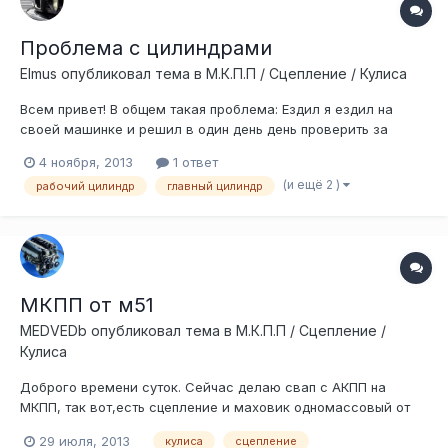
Проблема с цилиндрами
Elmus
опубликовал тема в
М.К.П.П / Сцепление / Кулиса
Всем привет! В общем такая проблема: Ездил я ездил на
своей машинке и решил в один день день проверить за
сколько разгон до 100 км/ч у нее. Выехал на трассу пустую и
4 ноября, 2013
1 ответ
начал туда сюда до сотни разгонять (соответственно
(и ещё 2 )
рабочий цилиндр
главный цилиндр
обороты по максимальному). После этого удовлетворенный
результатом, я спокойно...
МКПП от м51
MEDVEDb
опубликовал тема в
М.К.П.П / Сцепление /
Кулиса
Доброго времени суток. Сейчас делаю свап с АКПП на
МКПП, так вот,есть сцепление и маховик одномассовый от
м20,кпп от м51,вопрос всанет ли сие добро и будет ли
29 июля, 2013
кулиса
сцепление
работать. Я в курсе что на дизелях двухмассовые