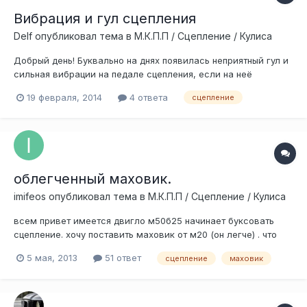
Вибрация и гул сцепления
Delf
опубликовал тема в
М.К.П.П / Сцепление / Кулиса
Добрый день! Буквально на днях появилась неприятный гул и
сильная вибрации на педале сцепления, если на неё
нажимать также появляется гул и шуршание. Подскажите
19 февраля, 2014
4 ответа
сцепление
это конец подшипнику или чему-то ещё?
облегченный маховик.
imifeos
опубликовал тема в
М.К.П.П / Сцепление / Кулиса
всем привет имеется двигло м50б25 начинает буксовать
сцепление. хочу поставить маховик от м20 (он легче) . что
менять надо подскажите)
5 мая, 2013
51 ответ
сцепление
маховик