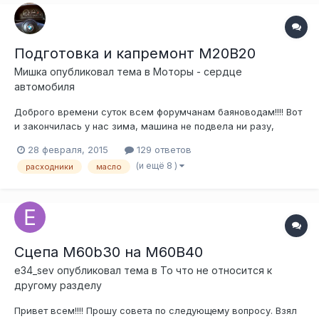
Подготовка и капремонт M20B20
Мишка
опубликовал тема в
Моторы - сердце
автомобиля
Доброго времени суток всем форумчанам баяноводам!!!! Вот
и закончилась у нас зима, машина не подвела ни разу,
заводилась, грела, радовала в общем, так как у меня
28 февраля, 2015
129 ответов
появилась семья, свою машину, хоть и старую, хочу
(и ещё 8 )
расходники
масло
оставить надолго, поэтому решил наконец разобрать движок
и поменять в нем все что там и...
Сцепа M60b30 на M60B40
e34_sev
опубликовал тема в
То что не относится к
другому разделу
Привет всем!!!! Прошу совета по следующему вопросу. Взял