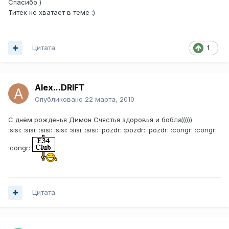
Спасибо )
Титек не хватает в теме :)
Цитата
1
Alex...DRIFT
Опубликовано
22 марта, 2010
С днём рожденья Димон Счястья здоровья и бобла)))))
:sisi: :sisi: :sisi: :sisi: :sisi: :sisi: :pozdr: :pozdr: :pozdr: :congr: :congr:
:congr:
Цитата