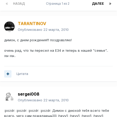
НАЗАД
Страница 1 из 2
ДАЛЕЕ
TARANTINOV
Опубликовано
22 марта, 2010
димон, с днем рождения!!! поздравляю!
очень рад, что ты пересел на Е34 и теперь в нашей "семье"..
хы-хы..
Цитата
sergei008
Опубликовано
22 марта, 2010
:pozdr: :pozdr: :pozdr: :pozdr: Димон с днюхой тебя всего тебе
всего, чего сам пожелаешь)))) :heyy1: :heyy1: :heyy1: :heyy1: