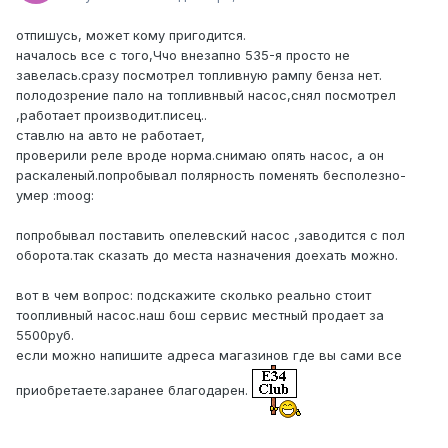
отпишусь, может кому пригодится.
началось все с того,Ччо внезапно 535-я просто не
завелась.сразу посмотрел топливную рампу бенза нет.
полодозрение пало на топливнвый насос,снял посмотрел
,работает производит.писец..
ставлю на авто не работает,
проверили реле вроде норма.снимаю опять насос, а он
раскаленый.попробывал полярность поменять бесполезно-
умер :moog:
попробывал поставить опелевский насос ,заводится с пол
оборота.так сказать до места назначения доехать можно.
вот в чем вопрос: подскажите сколько реально стоит
тоопливный насос.наш бош сервис местный продает за
5500руб.
если можно напишите адреса магазинов где вы сами все
приобретаете.заранее благодарен.