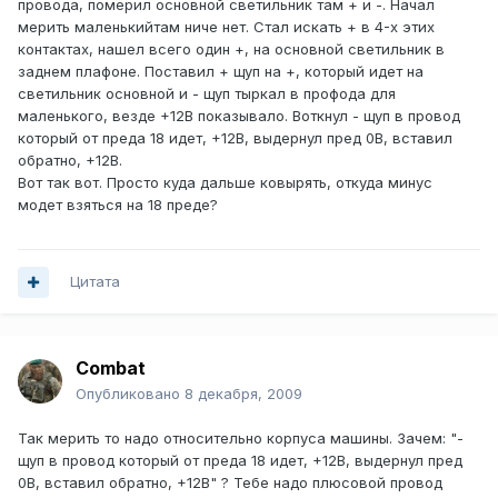
провода, померил основной светильник там + и -. Начал
мерить маленькийтам ниче нет. Стал искать + в 4-х этих
контактах, нашел всего один +, на основной светильник в
заднем плафоне. Поставил + щуп на +, который идет на
светильник основной и - щуп тыркал в профода для
маленького, везде +12В показывало. Воткнул - щуп в провод
который от преда 18 идет, +12В, выдернул пред 0В, вставил
обратно, +12В.
Вот так вот. Просто куда дальше ковырять, откуда минус
модет взяться на 18 преде?
Цитата
Combat
Опубликовано
8 декабря, 2009
Так мерить то надо относительно корпуса машины. Зачем: "-
щуп в провод который от преда 18 идет, +12В, выдернул пред
0В, вставил обратно, +12В" ? Тебе надо плюсовой провод