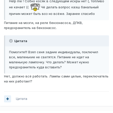
Help me ! Собно косяк в следующем искры нет (, топливо
не качает ((
Чё делать вопрос каэш банальный
причин может быть воз но всёже. Заранее спасибо
Питание на мозги, на реле бензонасоса, ДПКВ,
предохранитель на бензонасос.
Цитата
Помогите!!! Взял сеня задние индивидуалы, поключил
все, маленькие не светятся. Питание не идет на
маленькую лампочку. Что делать? Может нужно
предохранитель куда вставить?
Нет, должно всё работать. Лампы сами целые, переключатель
на них работает?
Цитата