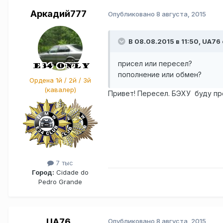
Аркадий777
Опубликовано
8 августа, 2015
В 08.08.2015 в 11:50, UA76 
присел или пересел?
пополнение или обмен?
Ордена 1й / 2й / 3й
(кавалер)
Привет! Пересел. БЭХУ буду про
7 тыс
Город:
Cidade do
Pedro Grande
UA76
Опубликовано
8 августа, 2015