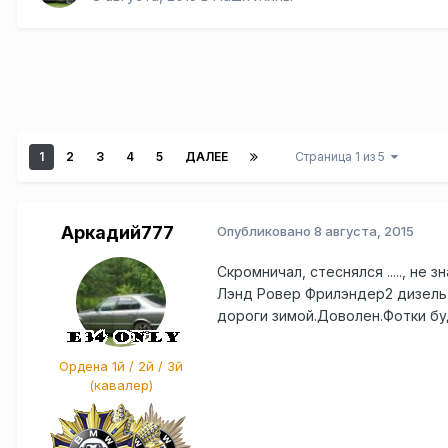
1
2
3
4
5
ДАЛЕЕ
Страница 1 из 5
Аркадий777
Опубликовано
8 августа, 2015
Скромничал, стеснялся ....., не
Лэнд Ровер Фрилэндер2 дизель 2
дороги зимой.Доволен.Фотки бу
Ордена 1й / 2й / 3й
(кавалер)