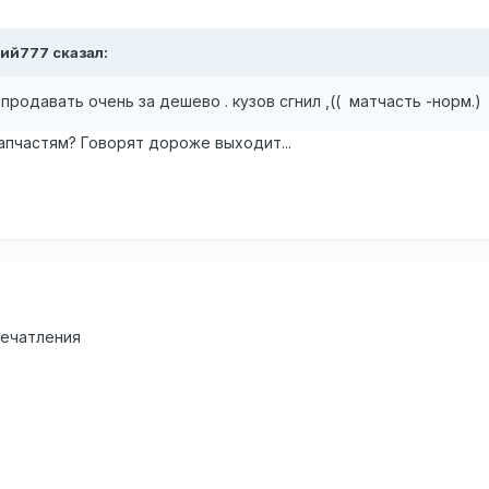
дий777 сказал:
родавать очень за дешево . кузов сгнил ,(( матчасть -норм.)
апчастям? Говорят дороже выходит...
печатления