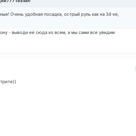
дий777 сказал:
ые! Очень удобная посадка, острый руль как на 34-ке,
ону - выводи её сюда ко всем, а мы сами все увидим
трите))