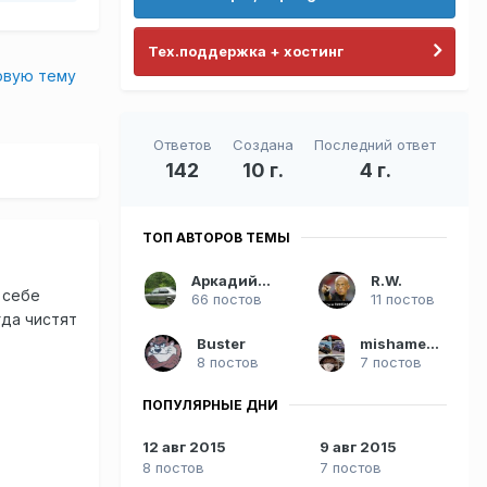
Тех.поддержка + хостинг
овую тему
Ответов
Создана
Последний ответ
142
10 г.
4 г.
ТОП АВТОРОВ ТЕМЫ
Аркадий777
R.W.
л себе
66 постов
11 постов
гда чистят
Buster
mishamedved79
8 постов
7 постов
ПОПУЛЯРНЫЕ ДНИ
12 авг 2015
9 авг 2015
8 постов
7 постов