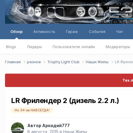
Обзор
Активность
Гараж
События
Чат
Blogs
Лидеры
Пользователи онлайн
Модераторы
Главная
разное
Trophy Light Club
Наши Жипы
LR Фрилен
Тех.
LR Фрилендер 2 (дизель 2.2 л.)
Но 34-ка НАВСЕГДА!
Автор
Аркадий777
8 августа, 2015
в
Наши Жипы