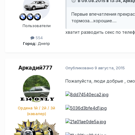
В 09.08.2015 в 13:34, Арка
Первые впечатления прекрасн
тормоза....хорошие.....
Пользователи
хватит разводить секс по телеф
554
Город:
Днепр
Аркадий777
Опубликовано
9 августа, 2015
Пожалуйста, люди добрые , смо
Ордена 1й / 2й / 3й
(кавалер)