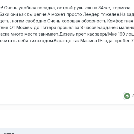
 Очень удобная посадка, острый руль как на 34-ке, тормоза...
 Бэхи они как бы цепче.А может просто Лендер тяжелее.На за
деть, ногам свободно.Очень хорошая обзорность.Комфортная
вие,От Москвы до Питера прошел за 8 часов.Бардачек маленки
аска много места занимает.Дизель прет как зверь!Мне 160 ло
 считать себя тихоходом.Вкратце так.Машина 9-года, пробег 7