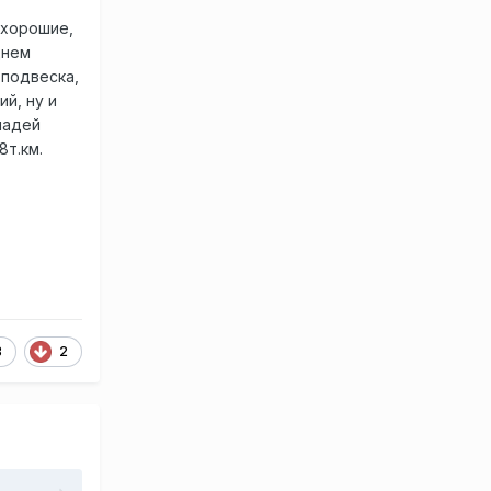
.хорошие,
днем
 подвеска,
й, ну и
шадей
8т.км.
3
2