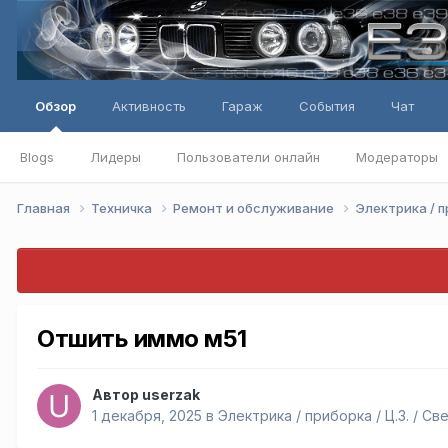
Обзор
Активность
Гараж
События
Чат
Blogs
Лидеры
Пользователи онлайн
Модераторы
Главная
Техничка
Ремонт и обслуживание
Электрика / пр
Отшить иммо м51
Автор
userzak
1 декабря, 2025
в
Электрика / приборка / Ц.З. / Свет