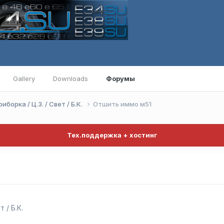
Gallery
Downloads
Форумы
иборка / Ц.З. / Свет / Б.К.
Отшить иммо м51
Тех.поддержка + хостинг
 / Б.К.